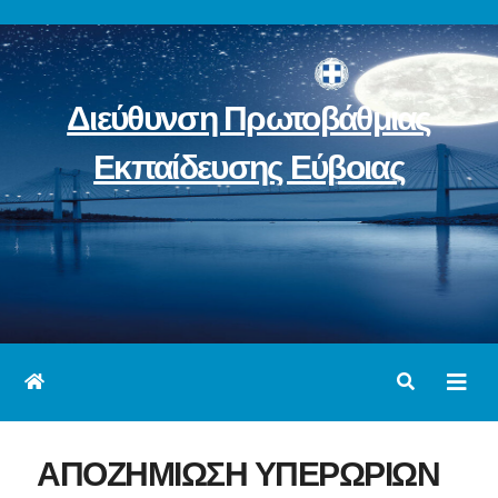
Skip
to
content
Διεύθυνση Πρωτοβάθμιας
Εκπαίδευσης Εύβοιας
ΑΠΟΖΗΜΙΩΣΗ ΥΠΕΡΩΡΙΩΝ