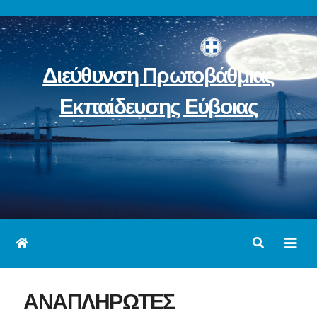
Skip
to
content
Διεύθυνση Πρωτοβάθμιας
Εκπαίδευσης Εύβοιας
ΑΝΑΠΛΗΡΩΤΕΣ