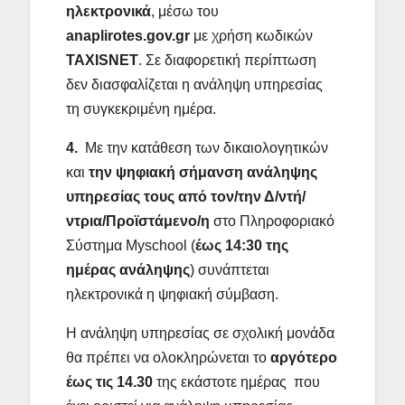
ηλεκτρονικά
, μέσω του
anaplirotes
.
gov
.
gr
με χρήση κωδικών
TAXISNET
. Σε διαφορετική περίπτωση
δεν διασφαλίζεται η ανάληψη υπηρεσίας
τη συγκεκριμένη ημέρα.
4.
Με την κατάθεση των δικαιολογητικών
και
την
ψηφιακή σήμανση ανάληψης
υπηρεσίας τους από τον/την Δ/ντή/
ντρια/Προϊστάμενο/η
στο Πληροφοριακό
Σύστημα Myschool (
έως 14:30 της
ημέρας ανάληψης
) συνάπτεται
ηλεκτρονικά η ψηφιακή σύμβαση.
Η ανάληψη υπηρεσίας σε σχολική μονάδα
θα πρέπει να ολοκληρώνεται το
αργότερο
έως τις 14.30
της εκάστοτε ημέρας που