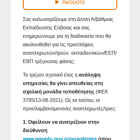
Σας καλωσορίζουμε στη Δ/νση Α/βάθμιας
Εκπαίδευσης Εύβοιας και σας
ενημερώνουμε για τη διαδικασία που θα
ακολουθηθεί για τις προσλήψεις
αναπληρωτών/τριών εκπαιδευτικών/ΕΕΠ/
ΕΒΠ τρέχουσας φάσης:
Το τρέχον σχολικό έτος η
ανάληψη
υπηρεσίας θα γίνει απευθείας στη
σχολική μονάδα τοποθέτησης
(ΦΕΚ
3785/13-08-2021). Ως εκ τούτου, οι
προσλαμβανόμενοι/ες αναπληρωτές/τριες:
1. Οφείλουν να ανατρέξουν στην
διεύθυνση
www.minedu.gov.gr/anaplirotes
όπου