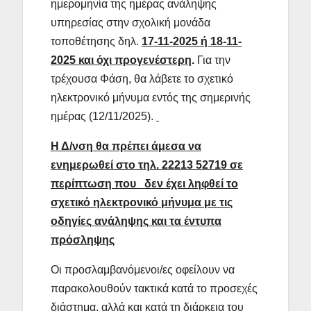
ημερομηνία της ημέρας ανάληψης
υπηρεσίας στην σχολική μονάδα
τοποθέτησης δηλ.
17-11-2025 ή 18-11-
2025 και όχι προγενέστερη
.
Για την
τρέχουσα Φάση, θα λάβετε το σχετικό
ηλεκτρονικό μήνυμα εντός της σημερινής
ημέρας (12/11/2025).
Η Δ/νση θα πρέπει άμεσα να
ενημερωθεί στο τηλ. 22213 52719 σε
περίπτωση που δεν έχει ληφθεί το
σχετικό ηλεκτρονικό μήνυμα με τις
οδηγίες ανάληψης και τα έντυπα
πρόσληψης
Οι προσλαμβανόμενοι/ες οφείλουν να
παρακολουθούν τακτικά κατά το προσεχές
διάστημα, αλλά και κατά τη διάρκεια του