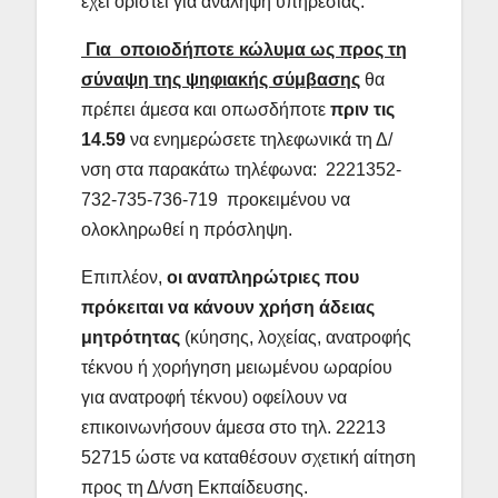
έχει οριστεί για ανάληψη υπηρεσίας.
Για οποιοδήποτε κώλυμα ως προς τη
σύναψη της ψηφιακής σύμβασης
θα
πρέπει άμεσα και οπωσδήποτε
πριν τις
14.59
να ενημερώσετε τηλεφωνικά τη Δ/
νση στα παρακάτω τηλέφωνα: 2221352-
732-735-736-719 προκειμένου να
ολοκληρωθεί η πρόσληψη.
Επιπλέον,
οι αναπληρώτριες που
πρόκειται να κάνουν χρήση άδειας
μητρότητας
(κύησης, λοχείας, ανατροφής
τέκνου ή χορήγηση μειωμένου ωραρίου
για ανατροφή τέκνου) οφείλουν να
επικοινωνήσουν άμεσα στο τηλ. 22213
52715 ώστε να καταθέσουν σχετική αίτηση
προς τη Δ/νση Εκπαίδευσης.