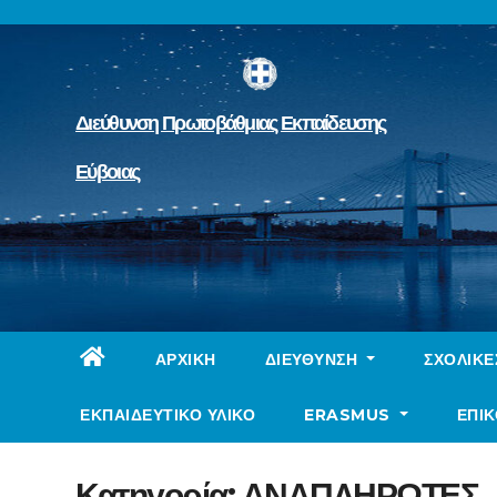
Skip
to
content
Διεύθυνση Πρωτοβάθμιας Εκπαίδευσης
Εύβοιας
ΑΡΧΙΚΉ
ΔΙΕΥΘΥΝΣΗ
ΣΧΟΛΙΚ
ΕΚΠΑΙΔΕΥΤΙΚΟ ΥΛΙΚΟ
ERASMUS
ΕΠΙΚ
Κατηγορία:
ΑΝΑΠΛΗΡΩΤΕΣ