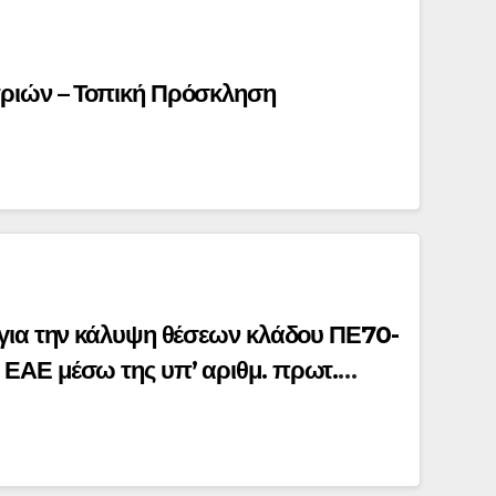
ριών – Τοπική Πρόσκληση
για την κάλυψη θέσεων κλάδου ΠΕ70-
ΑΕ μέσω της υπ’ αριθμ. πρωτ.
) Τοπικής πρόσκλησης της
ερεάς Ελλάδας για το διδακτικό έτος