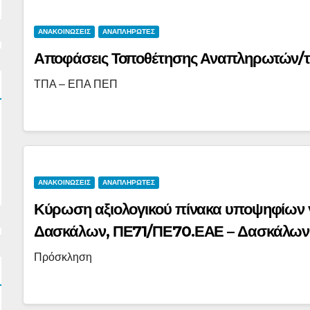
ΑΝΑΚΟΙΝΩΣΕΙΣ
ΑΝΑΠΛΗΡΩΤΕΣ
Αποφάσεις Τοποθέτησης Αναπληρωτών/τ
ΤΠΑ – ΕΠΑ ΠΕΠ
ΑΝΑΚΟΙΝΩΣΕΙΣ
ΑΝΑΠΛΗΡΩΤΕΣ
Κύρωση αξιολογικού πίνακα υποψηφίων 
Δασκάλων, ΠΕ71/ΠΕ70.ΕΑΕ – Δασκάλων Ε
8178/31-12-2025 (ΑΔΑ:ΡΞΩ746ΝΚΠΔ-989
Πρόσκληση
Περιφερειακής Διεύθυνσης Εκπαίδευσης Στ
2025-2026