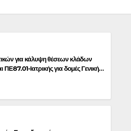
ικών για κάλυψη θέσεων κλάδων
Ε87.01-Ιατρικής για δομές Γενικής
ύνσεων Πρωτοβάθμιας και
ρειακής Διεύθυνσης Εκπαίδευσης
025-2026