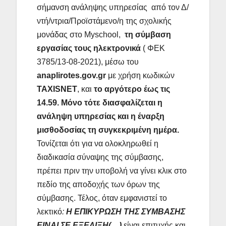
σήμανση ανάληψης υπηρεσίας από τον Δ/
ντή/ντρια/Προϊστάμενο/η της σχολικής
μονάδας στο Myschool,
τη σύμβαση
εργασίας τους ηλεκτρονικά
( ΦΕΚ
3785/13-08-2021), μέσω του
anaplirotes
.
gov
.
gr
με χρήση κωδικών
TAXISNET
, και
το αργότερο έως τις
14.59. Μόνο τότε
διασφαλίζεται η
ανάληψη υπηρεσίας και η έναρξη
μισθοδοσίας τη συγκεκριμένη ημέρα.
Τονίζεται ότι για να ολοκληρωθεί η
διαδικασία σύναψης της σύμβασης,
πρέπει πριν την υποβολή να γίνει κλικ στο
πεδίο της αποδοχής των όρων της
σύμβασης. Τέλος, όταν εμφανιστεί το
λεκτικό
:
Η ΕΠΙΚΥΡΩΣΗ ΤΗΣ ΣΥΜΒΑΣΗΣ
ΕΙΝΑΙ ΣΕ ΕΞΕΛΙΞΗ(…)
είναι επιτυχής και