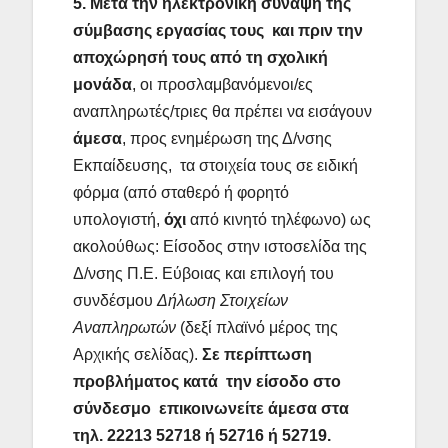
5. Μετά την ηλεκτρονική σύναψη της
σύμβασης εργασίας τους και πριν την
αποχώρησή τους από τη σχολική
μονάδα
, οι προσλαμβανόμενοι/ες
αναπληρωτές/τριες θα πρέπει να εισάγουν
άμεσα
, προς ενημέρωση της Δ/νσης
Εκπαίδευσης, τα στοιχεία τους σε ειδική
φόρμα (από σταθερό ή φορητό
υπολογιστή,
όχι
από κινητό τηλέφωνο) ως
ακολούθως: Είσοδος στην ιστοσελίδα της
Δ/νσης Π.Ε. Εύβοιας και επιλογή του
συνδέσμου
Δήλωση Στοιχείων
Αναπληρωτών
(δεξί πλαϊνό μέρος της
Αρχικής σελίδας).
Σε περίπτωση
προβλήματος κατά την είσοδο στο
σύνδεσμο επικοινωνείτε άμεσα στα
τηλ. 22213 52718 ή 52716 ή 52719.