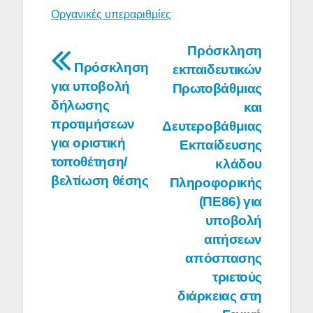
Οργανικές υπεραριθμίες
Πλοήγηση
Πρόσκληση
Πρόσκληση
εκπαιδευτικών
άρθρων
για υποβολή
Πρωτοβάθμιας
δήλωσης
και
προτιμήσεων
Δευτεροβάθμιας
για οριστική
Εκπαίδευσης
τοποθέτηση/
κλάδου
βελτίωση θέσης
Πληροφορικής
(ΠΕ86) για
υποβολή
αιτήσεων
απόσπασης
τριετούς
διάρκειας στη