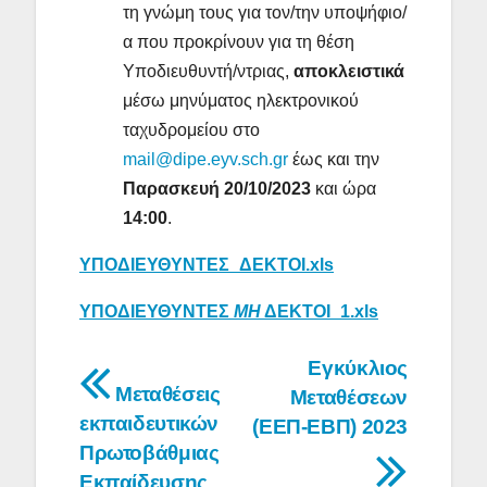
τη γνώμη τους για τον/την υποψήφιο/
α που προκρίνουν για τη θέση
Υποδιευθυντή/ντριας,
αποκλειστικά
μέσω μηνύματος ηλεκτρονικού
ταχυδρομείου στο
mail@dipe.eyv.sch.gr
έως και την
Παρασκευή 20/10/2023
και ώρα
14:00
.
ΥΠΟΔΙΕΥΘΥΝΤΕΣ_ΔΕΚΤΟΙ.xls
ΥΠΟΔΙΕΥΘΥΝΤΕΣ
ΜΗ
ΔΕΚΤΟΙ_1.xls
Πλοήγηση
Εγκύκλιος
Μεταθέσεις
Μεταθέσεων
άρθρων
εκπαιδευτικών
(ΕΕΠ-ΕΒΠ) 2023
Πρωτοβάθμιας
Εκπαίδευσης