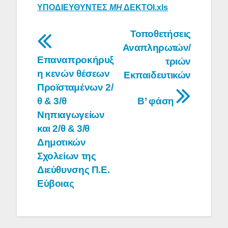
ΥΠΟΔΙΕΥΘΥΝΤΕΣ
ΜΗ
ΔΕΚΤΟΙ.xls
Πλοήγηση
Τοποθετήσεις
Αναπληρωτών/
άρθρων
Επαναπροκήρυξ
τριών
η κενών θέσεων
Εκπαιδευτικών
Προϊσταμένων 2/
θ & 3/θ
Β’ φάση
Νηπιαγωγείων
και 2/θ & 3/θ
Δημοτικών
Σχολείων της
Διεύθυνσης Π.Ε.
Εύβοιας